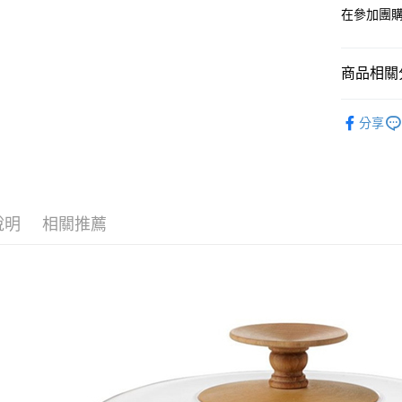
２．便利
運送方式
在參加團
３．安心
宅配
【「AFT
每筆NT$1
１．於結帳
商品相關分
付」結帳
２．訂單
藝術生活
３．收到繳
分享
／ATM／
※ 請注意
絡購買商品
先享後付
※ 交易是
是否繳費成
說明
相關推薦
付客戶支
【注意事
１．透過由
交易，需
求債權轉
２．關於
https://aft
３．未成
「AFTE
任。