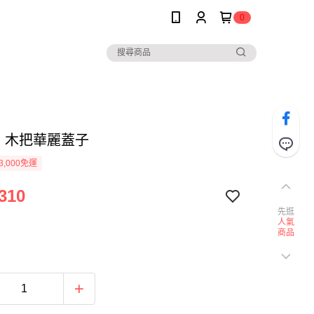
0
SI 木把華麗蓋子
3,000免運
310
先逛
人氣
商品