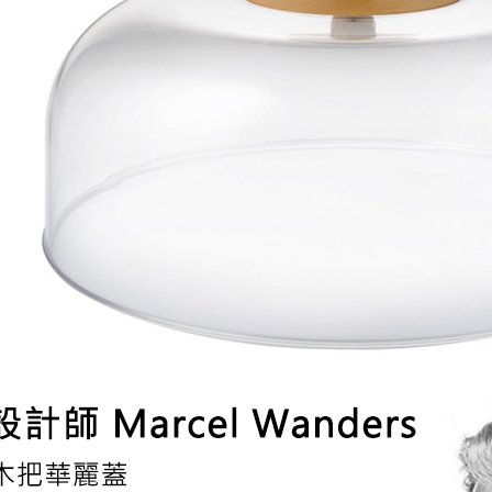
４．使用「
即時審查
結果請求
５．嚴禁
形，恩沛
動。