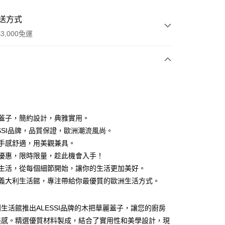
送方式
3,000免運
次付款
華麗蓋子，簡約設計，典雅實用。
LESSI品牌，品質保證，歐洲潮流風尚。
木把手感舒適，用美觀兼具。
團購優惠，限時限量，趁此機會入手！
優雅生活，從每個細節開始，讓你的生活更加美好。
享後付
飛捷義大利生活館，專注帶給你最優質的歐洲生活方式。
FTEE先享後付」】
先享後付是「在收到商品之後才付款」的支付方式。 讓您購物簡單
生活館推出ALESSI品牌的木把華麗蓋子，讓您的廚房
心！
：不需註冊會員、不需綁卡、不需儲值。
美感。精選優質材料製成，結合了實用性和美學設計，現